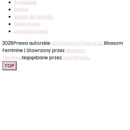
Aranżacje
Meble
Meble do ogrodu
Oświetlenie
Uncategorized
2026Prawa autorskie
strefadobrychlamp.pl
.
Blossom
Feminine | Stowrzony przez
Blossom
Themes
.Napędzane przez
WordPress
.
TOP