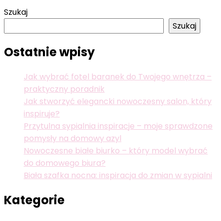
Szukaj
Szukaj
Ostatnie wpisy
Jak wybrać fotel baranek do Twojego wnętrza –
praktyczny poradnik
Jak stworzyć elegancki nowoczesny salon, który
inspiruje?
Przytulna sypialnia inspiracje – moje sprawdzone
pomysły na domowy azyl
Nowoczesne białe biurko – który model wybrać
do domowego biura?
Biała szafka nocna: inspiracja do zmian w sypialni
Kategorie