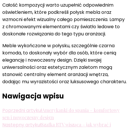
Całość kompozycji warto uzupełnić odpowiednim
oświetleniem, które podkreśli połysk mebla oraz
wzmocni efekt wizualny całego pomieszczenia. Lampy
z chromowanymi elementami czy światło ledowe to
doskonałe rozwiązania do tego typu aranżacji.
Meble wykończone w połysku, szczególnie czarna
komoda, to doskonały wybór dla osób, które cenią
elegancję i nowoczesny design. Dzięki swojej
uniwersalności oraz estetycznym zaletom mogą
stanowić centralny element aranżacji wnętrza,
dodając mu wyrazistości oraz luksusowego charakteru.
Nawigacja wpisu
Poprzedni artykuł
Amerykanki do spania – komfortowy
sen i nowoczesny design
Następny artykuł
Szafka RTV wisząca – jak wybrać i