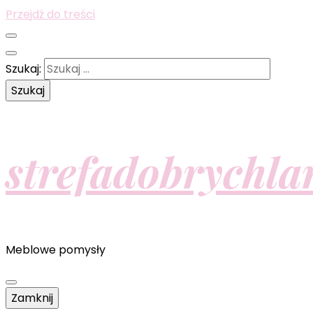
Przejdź do treści
Szukaj:
strefadobrychla
Meblowe pomysły
Zamknij