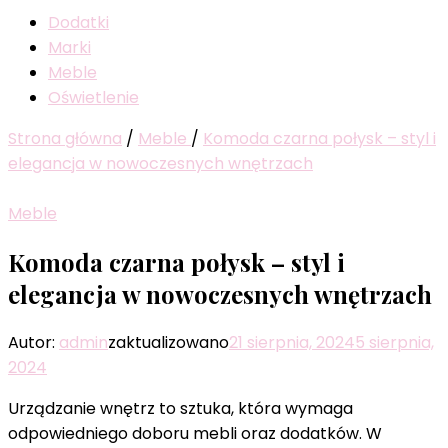
Dodatki
Marki
Meble
Oświetlenie
Strona główna
/
Meble
/
Komoda czarna połysk – styl i
elegancja w nowoczesnych wnętrzach
Meble
Komoda czarna połysk – styl i
elegancja w nowoczesnych wnętrzach
Autor:
admin
zaktualizowano
21 sierpnia, 2024
5 sierpnia,
2024
Urządzanie wnętrz to sztuka, która wymaga
odpowiedniego doboru mebli oraz dodatków. W