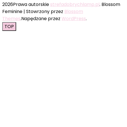
2026Prawa autorskie
strefadobrychlamp.pl
.
Blossom
Feminine | Stowrzony przez
Blossom
Themes
.Napędzane przez
WordPress
.
TOP