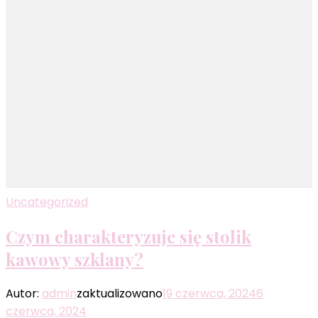
Uncategorized
Czym charakteryzuje się stolik
kawowy szklany?
Autor:
admin
zaktualizowano
19 czerwca, 2024
6
czerwca, 2024