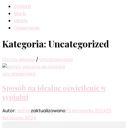
Dodatki
Marki
Meble
Oświetlenie
Kategoria:
Uncategorized
Strona główna
/
Uncategorized
Uncategorized
Sposób na idealne oświetlenie w
sypialni
Autor:
admin
zaktualizowano
25 listopada, 2024
25
listopada, 2024